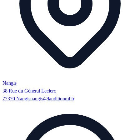
Nangis
38 Rue du Général Leclerc
77370
Nangis
nangis@lauditionml.fr