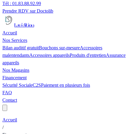
Tél :
01.83.88.92.99
Prendre RDV sur Doctolib
Lau'
dition
Accueil
Nos Services
Bilan auditif gratuit
Bouchons sur-mesure
Accessoires
malentendants
Accessoires appareils
Produits d'entretien
Assurance
appareils
Nos Magasins
Financement
Sécurité Sociale
C2S
Paiement en plusieurs fois
FAQ
Contact
Accueil
/